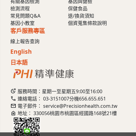
有關基因檢測
基因與健檢
檢測流程
保健食品
常見問題Q&A
退/換貨須知
基因小教室
個資蒐集條款說明
客戶服務專區
線上報告查詢
English
日本語
more_time
服務時間：星期一至星期五9:00至16:00
call
連絡電話：
03-3151007
分機656.655.651
mail
電子郵件：
service@Precisionhealth.com.tw
home_health
地址：
330056桃園市桃園區經國路168號21樓