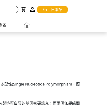
person
shopping_cart
En
日本語
專區
e Nucleotide Polymorphism，簡
苷酸序列帶有製造蛋白質的基因密碼訊息；而兩個無親緣關