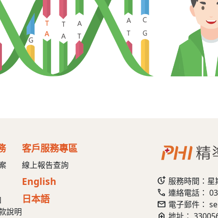
務
客戶服務專區
案
線上報告查詢
English
more_time
服務時間：星期一
call
連絡電話：
03
日本語
知
mail
電子郵件：
se
款說明
home_health
地址：
3300