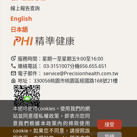
線上報告查詢
English
日本語
more_time
服務時間：星期一至星期五9:00至16:00
call
連絡電話：
03-3151007
分機656.655.651
mail
電子郵件：
service@Precisionhealth.com.tw
home_health
地址：
330056桃園市桃園區經國路168號21樓
本網站使用cookies。使用我們的網
站並同意隱私權政策，即表示您同
意我們根據本政策內的條款使用
接受
cookie。如果您不同意，請按照說
© 2020 Precision Health Inc. All rights reserved.
拒絕